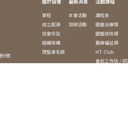
關於協會
最新消息
活動課程
章程
本會活動
課程表
成立起源
協辦活動
園藝治療類
協會宗旨
園藝技術類
組織架構
醫療福祉類
理監事名錄
HT. Club
巷9號
會前工作坊 / 
.com
增能研習工作坊
預防及延緩失能
說明會
活動花絮
會員中心
會員資料