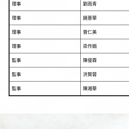
理事
劉雨青
理事
饒薏華
理事
曾仁美
理事
梁作娟
監事
陳俊霖
監事
洪賢蓉
監事
陳湘華