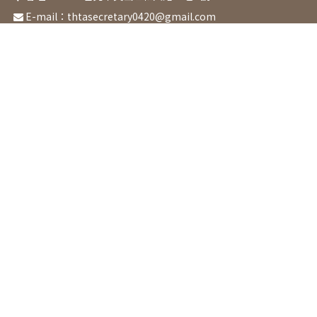
E-mail：
thtasecretary0420@gmail.com
關於協會
最新消息
活動課程
章程
本會活動
課程表
成立起源
協辦活動
園藝治療類
協會宗旨
園藝技術類
組織架構
醫療福祉類
理監事名錄
HT. Club
會前工作坊 / 研討會
增能研習工作坊
預防及延緩失能照護
說明會
活動花絮
認證辦法
服務專區
會員中心