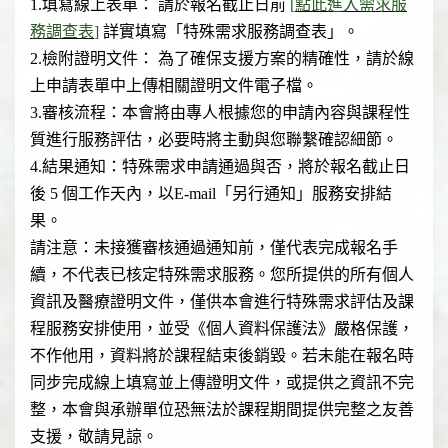
1.
填寫線上表單： 請於報名截止日前
[
點此進入需求服
務調查表
]
詳實填寫「特殊需求服務調查表」。
2.
檢附證明文件： 為了確保支援方案的精確性，請於線
上申請表單中上傳相關證明文件電子檔。
3.
審核流程：本會將由專人根據您的申請內容與課程性
質進行服務評估，必要時將主動與您聯繫確認細節。
4.
結果通知：特殊需求申請通過與否，將於報名截止日
後 5 個工作天內，以E-mail「另行通知」服務安排結
果。
請注意：未接獲審核通過通知前，僅代表完成報名手
續，不代表已核定特殊需求服務。您所提供的所有個人
資訊及醫療證明文件，僅供本會進行特殊需求評估及課
程服務安排使用，並受《個人資料保護法》嚴格保護，
不作他用，資料將於課程結束後銷毀。若未能在報名時
同步完成線上填寫並上傳證明文件，或提供之資訊不完
整，本會與承辦單位恐無法於課程期間提供完整之友善
支援，敬請見諒。