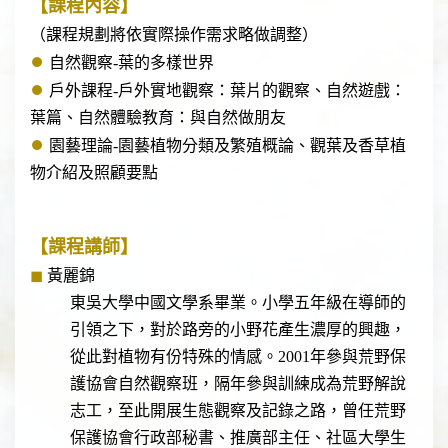
【課程內容】
（課程規劃將依實際操作需求略做調整）
⏺︎
自然觀察-葉的多樣世界
⏺︎
戶外課程-戶外實地觀察：葉片的觀察、自然遊戲：
葉篇、自然體驗教育：與自然做朋友
⏺︎
園藝理論-園藝植物分類及繁殖概論、觀葉及香草植
物介紹及照顧要點
【課程講師】
◼
黃麗錦
東吳大學中國文學系畢業。小學五年級在導師的
引領之下，對於路旁的小野花產生濃厚的興趣，
從此對植物有份特殊的情感。2001年參與荒野保
護協會自然觀察班，隔年參與訓練成為荒野解說
志工，至此開展生態觀察及記錄之路，曾任荒野
保護協會行政部秘書、推廣部主任、社區大學生