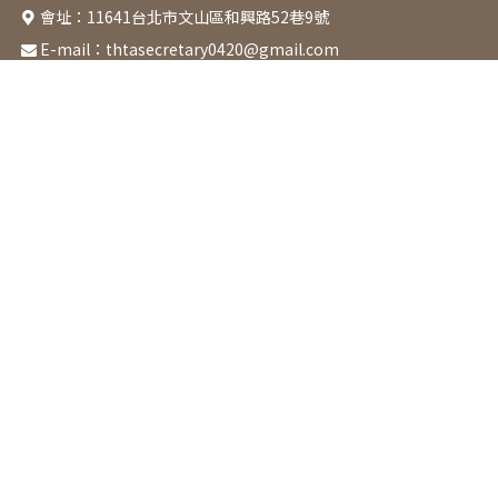
會址：
11641台北市文山區和興路52巷9號
E-mail：
thtasecretary0420@gmail.com
關於協會
最新消息
活動課程
章程
本會活動
課程表
成立起源
協辦活動
園藝治療類
協會宗旨
園藝技術類
組織架構
醫療福祉類
理監事名錄
HT. Club
會前工作坊 / 研討會
增能研習工作坊
預防及延緩失能照護
說明會
活動花絮