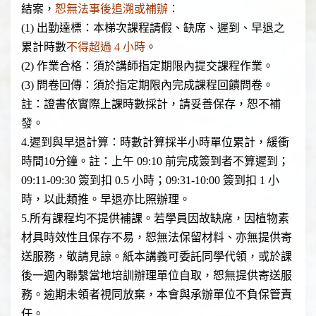
結案，
恕無法事後追溯或補辦
：
(1) 出勤達標：本梯次課程請假、缺席、遲到、早退之
累計時數
不得超過 4 小時
。
(2) 作業合格：須於講師指定期限內提交課程作業。
(3) 問卷回傳：須於指定期限內完成課程回饋問卷。
註：證書依實際上課時數採計，請妥善保存，恕不補
發。
4.遲到與早退計算：時數計算採半小時單位累計，緩衝
時間10分鐘。註：上午 09:10 前完成簽到者不算遲到；
09:11-09:30 簽到扣 0.5 小時；09:31-10:00 簽到扣 1 小
時，以此類推。早退亦比照辦理。
5.所有課程均不提供補課。若學員因故缺席，因植物素
材具時效性且保存不易，恕無法保留材料、亦無提供寄
送服務，敬請見諒。紙本講義可委託同學代領，或於課
後一週內聯繫當地培訓辦理單位自取，恕無提供寄送服
務。逾期未領者視同放棄，本會與承辦單位不負保管責
任。