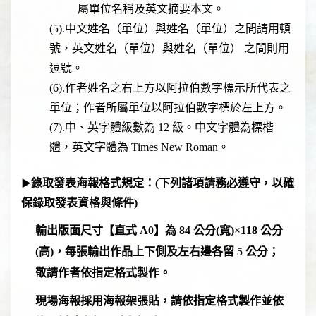
屬單位名稱及英文摘要本文。
(5).中文姓名（單位）與姓名（單位）之間請用頓
號，英文姓名（單位）與姓名（單位） 之間則用
逗號。
(6).作者姓名之右上方以阿拉伯數字標示所代表之
單位；作者所屬單位以阿拉伯數字標於左上方。
(7).中、英字體級數為 12 級。中文字體為標楷
體，英文字體為 Times New Roman。
▶
錄取發表海報格式規定
：
(
下列諸項請務必遵守，以確
保錄取發表資格與條件)
輸出版面尺寸【直式 A0】為 84 公分(寬)×118 公分
(高)，每張輸出作品上下側及左右邊各留 5 公分；
敬請作者依指定格式製作。
現場海報採用海報架張貼，
請依指定格式製作並依