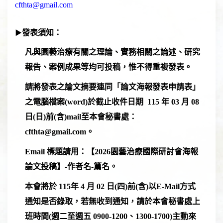
cfthta@gmail.com
▶
發表須知
：
凡與園藝治療有關之理論、實務相關之論述、研究
報告、案例成果等均可投稿，惟不
得重複發表。
請將發表之論文摘要連同「論文海報發表申請表」
之電腦檔案(word)於截止收件日期
115 年 03 月 08
日(日)
前(含)mail至本會秘書處：
cfthta@gmail.com
。
Email 標題請用：【2026園藝治療國際研討會海報
論文投稿】-作者名-篇名。
本會將於
115年 4 月 02 日(四)
前(含)以E-Mail方式
通知是否錄取，若無收到通知，請於本會秘書處上
班時間(週二至週五 0900-1200、1300-1700)主動來