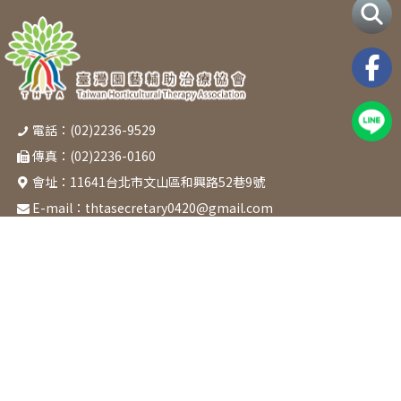
電話：(02)2236-9529
傳真：(02)2236-0160
會址：
11641台北市文山區和興路52巷9號
E-mail：
thtasecretary0420@gmail.com
關於協會
最新消息
活動課程
章程
本會活動
課程表
成立起源
協辦活動
園藝治療類
協會宗旨
園藝技術類
組織架構
醫療福祉類
理監事名錄
HT. Club