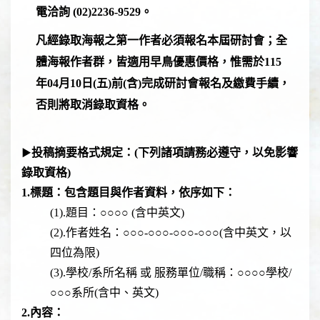
電洽詢 (02)2236-9529。
凡經錄取海報之第一作者必須報名本屆研討會；全
體海報作者群，皆適用早鳥優惠價格，惟需於
115
年04月10日(五)
前(含)完成研討會報名及繳費手續，
否則將取消錄取資格。
▶
投稿摘要格式規定：
(
下列諸項請務必遵守，以免影響
錄取資格)
1.標題：包含題目與作者資料，依序如下：
(1).題目：○○○○ (含中英文)
(2).作者姓名：○○○-○○○-○○○-○○○(含中英文，以
四位為限)
(3).學校/系所名稱 或 服務單位/職稱：○○○○學校/
○○○系所(含中、英文)
2.內容：